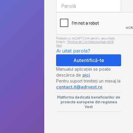
Protejat cu reCAPTCHA pentru securitate.
Detalii:
Politica de Confidențialitate ADR
Vest
.
Ai uitat parola?
Autentifică-te
Manualul aplicației se poate
descărca de
aici
Pentru suport trimiteți un mesaj la
contact.it@adrvest.ro
Platforma dedicată beneficiarilor de
proiecte europene din regiunea
Vest